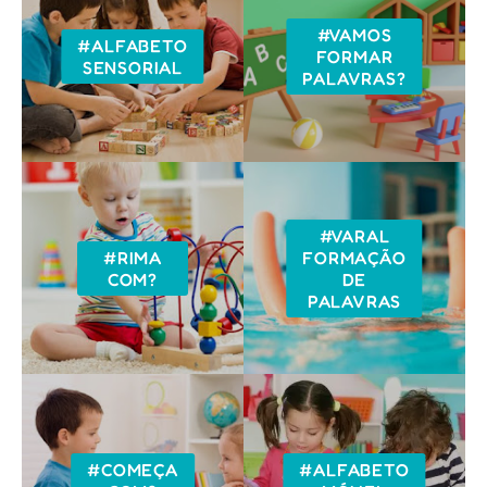
#VAMOS
#ALFABETO
FORMAR
SENSORIAL
PALAVRAS?
#VARAL
#RIMA
FORMAÇÃO
COM?
DE
PALAVRAS
#COMEÇA
#ALFABETO