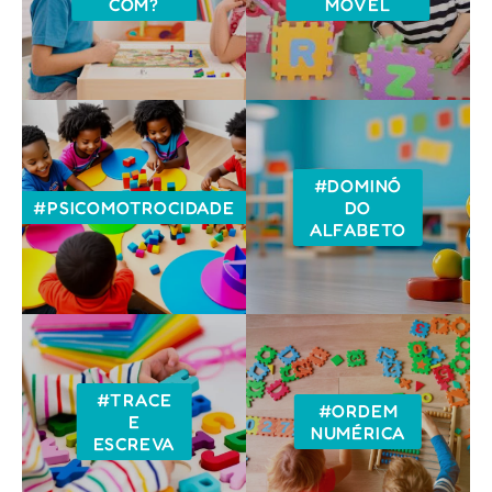
COM?
MÓVEL
#DOMINÓ
#PSICOMOTROCIDADE
DO
ALFABETO
#TRACE
#ORDEM
E
NUMÉRICA
ESCREVA