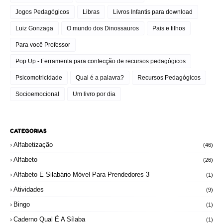
Jogos Pedagógicos
Libras
Livros Infantis para download
Luiz Gonzaga
O mundo dos Dinossauros
Pais e filhos
Para você Professor
Pop Up - Ferramenta para confecção de recursos pedagógicos
Psicomotricidade
Qual é a palavra?
Recursos Pedagógicos
Socioemocional
Um livro por dia
CATEGORIAS
Alfabetização
(46)
Alfabeto
(26)
Alfabeto E Silabário Móvel Para Prendedores 3
(1)
Atividades
(9)
Bingo
(1)
Caderno Qual É A Sílaba
(1)