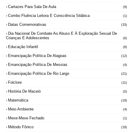
Cartazes Para Sala De Aula
(9)
Combo Fluência Leitora E Consciência Silábica
(1)
Datas Comemorativas
(33)
Dia Nacional De Combate Ao Abuso E À Exploração Sexual De
Crianças E Adolescentes
(6)
Educação Infantil
(8)
Emancipação Política De Alagoas
(12)
Emancipação Política De Messias
(4)
Emancipação Política De Rio Largo
(21)
Folclore
(11)
História De Maceió
(5)
Matemática
(19)
Meio Ambiente
(4)
Mexe-Mexe Fechado
(1)
Método Fônico
(18)