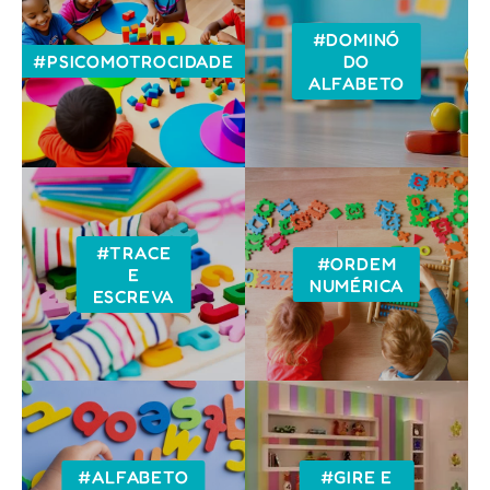
#DOMINÓ
#PSICOMOTROCIDADE
DO
ALFABETO
#TRACE
#ORDEM
E
NUMÉRICA
ESCREVA
#ALFABETO
#GIRE E