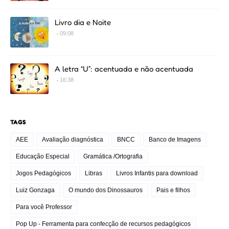
Livro dia e Noite
09:08
A letra “U”: acentuada e não acentuada
16:38
TAGS
AEE
Avaliação diagnóstica
BNCC
Banco de Imagens
Educação Especial
Gramática /Ortografia
Jogos Pedagógicos
Libras
Livros Infantis para download
Luiz Gonzaga
O mundo dos Dinossauros
Pais e filhos
Para você Professor
Pop Up - Ferramenta para confecção de recursos pedagógicos