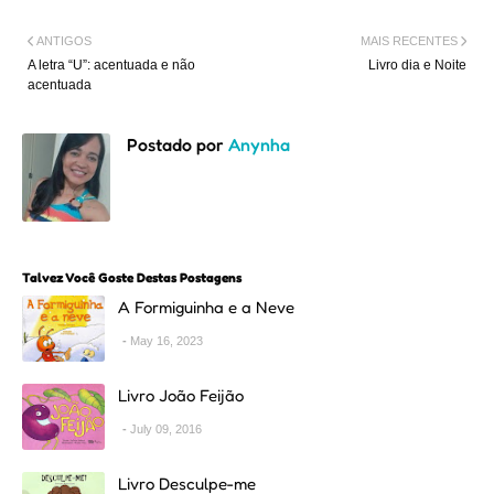
ANTIGOS
MAIS RECENTES
A letra “U”: acentuada e não
Livro dia e Noite
acentuada
Postado por
Anynha
Talvez Você Goste Destas Postagens
A Formiguinha e a Neve
May 16, 2023
Livro João Feijão
July 09, 2016
Livro Desculpe-me