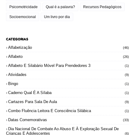
Psicomotricidade
Qual é a palavra?
Recursos Pedagógicos
Socioemocional
Um livro por dia
CATEGORIAS
Alfabetização
(46)
Alfabeto
(26)
Alfabeto E Silabário Móvel Para Prendedores 3
(1)
Atividades
(9)
Bingo
(1)
Caderno Qual É A Sílaba
(1)
Cartazes Para Sala De Aula
(9)
Combo Fluência Leitora E Consciência Silábica
(1)
Datas Comemorativas
(33)
Dia Nacional De Combate Ao Abuso E À Exploração Sexual De
Crianças E Adolescentes
(6)