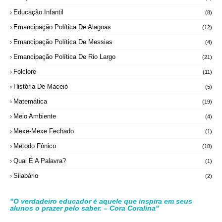
Educação Infantil
(8)
Emancipação Política De Alagoas
(12)
Emancipação Política De Messias
(4)
Emancipação Política De Rio Largo
(21)
Folclore
(11)
História De Maceió
(5)
Matemática
(19)
Meio Ambiente
(4)
Mexe-Mexe Fechado
(1)
Método Fônico
(18)
Qual É A Palavra?
(1)
Silabário
(2)
"O verdadeiro educador é aquele que inspira em seus
alunos o prazer pelo saber. – Cora Coralina"