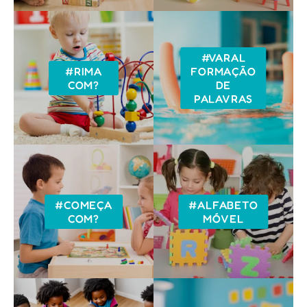
#VARAL
#RIMA
FORMAÇÃO
COM?
DE
PALAVRAS
#COMEÇA
#ALFABETO
COM?
MÓVEL