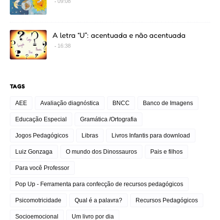
09:08
A letra “U”: acentuada e não acentuada
16:38
TAGS
AEE
Avaliação diagnóstica
BNCC
Banco de Imagens
Educação Especial
Gramática /Ortografia
Jogos Pedagógicos
Libras
Livros Infantis para download
Luiz Gonzaga
O mundo dos Dinossauros
Pais e filhos
Para você Professor
Pop Up - Ferramenta para confecção de recursos pedagógicos
Psicomotricidade
Qual é a palavra?
Recursos Pedagógicos
Socioemocional
Um livro por dia