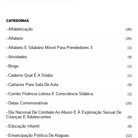
CATEGORIAS
Alfabetização
(46)
Alfabeto
(26)
Alfabeto E Silabário Móvel Para Prendedores 3
(1)
Atividades
(9)
Bingo
(1)
Caderno Qual É A Sílaba
(1)
Cartazes Para Sala De Aula
(9)
Combo Fluência Leitora E Consciência Silábica
(1)
Datas Comemorativas
(33)
Dia Nacional De Combate Ao Abuso E À Exploração Sexual De
Crianças E Adolescentes
(6)
Educação Infantil
(8)
Emancipação Política De Alagoas
(12)