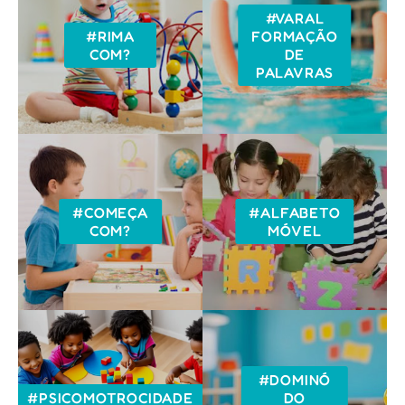
#VARAL
#RIMA
FORMAÇÃO
COM?
DE
PALAVRAS
#COMEÇA
#ALFABETO
COM?
MÓVEL
#DOMINÓ
#PSICOMOTROCIDADE
DO