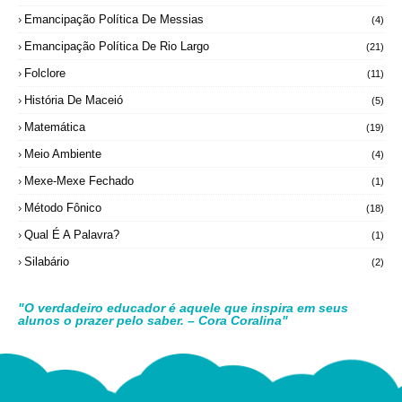
Emancipação Política De Messias
(4)
Emancipação Política De Rio Largo
(21)
Folclore
(11)
História De Maceió
(5)
Matemática
(19)
Meio Ambiente
(4)
Mexe-Mexe Fechado
(1)
Método Fônico
(18)
Qual É A Palavra?
(1)
Silabário
(2)
"O verdadeiro educador é aquele que inspira em seus
alunos o prazer pelo saber. – Cora Coralina"