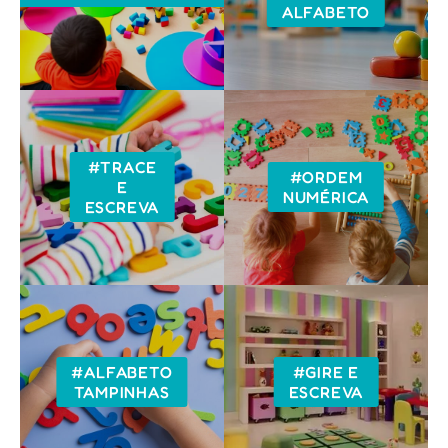
ALFABETO
#TRACE
#ORDEM
E
NUMÉRICA
ESCREVA
#ALFABETO
#GIRE E
TAMPINHAS
ESCREVA