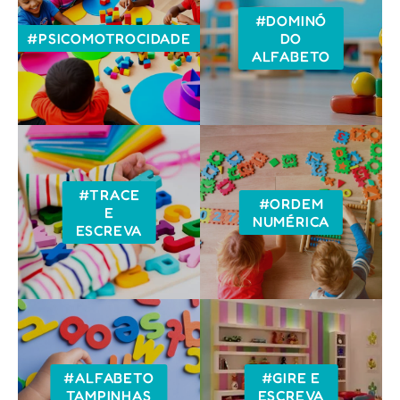
#DOMINÓ
#PSICOMOTROCIDADE
DO
ALFABETO
#TRACE
#ORDEM
E
NUMÉRICA
ESCREVA
#ALFABETO
#GIRE E
TAMPINHAS
ESCREVA