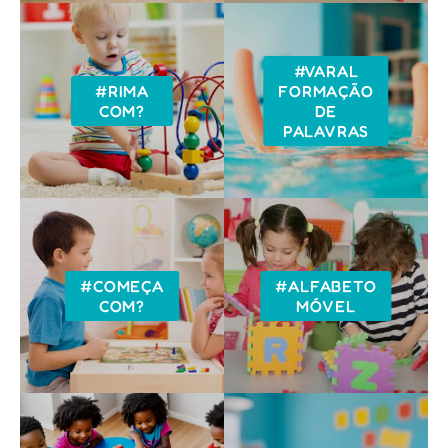
#VARAL
#RIMA
FORMAÇÃO
COM?
DE
PALAVRAS
#COMEÇA
#ALFABETO
COM?
MÓVEL