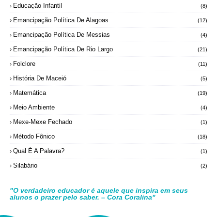
Educação Infantil
(8)
Emancipação Política De Alagoas
(12)
Emancipação Política De Messias
(4)
Emancipação Política De Rio Largo
(21)
Folclore
(11)
História De Maceió
(5)
Matemática
(19)
Meio Ambiente
(4)
Mexe-Mexe Fechado
(1)
Método Fônico
(18)
Qual É A Palavra?
(1)
Silabário
(2)
"O verdadeiro educador é aquele que inspira em seus
alunos o prazer pelo saber. – Cora Coralina"