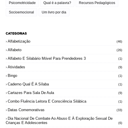
Psicomotricidade
Qual é a palavra?
Recursos Pedagógicos
Socioemocional
Um livro por dia
CATEGORIAS
Alfabetização
(46)
Alfabeto
(26)
Alfabeto E Silabário Móvel Para Prendedores 3
(1)
Atividades
(9)
Bingo
(1)
Caderno Qual É A Sílaba
(1)
Cartazes Para Sala De Aula
(9)
Combo Fluência Leitora E Consciência Silábica
(1)
Datas Comemorativas
(33)
Dia Nacional De Combate Ao Abuso E À Exploração Sexual De
Crianças E Adolescentes
(6)