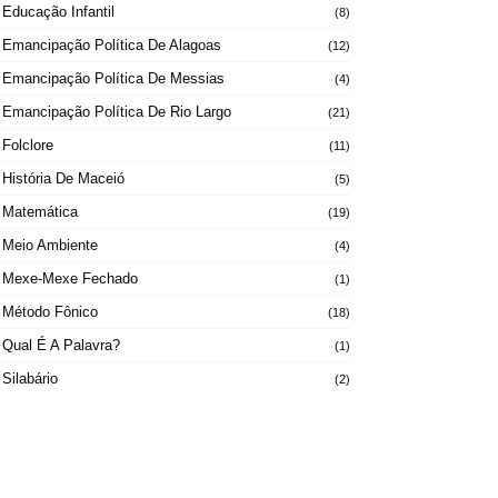
Educação Infantil
(8)
Emancipação Política De Alagoas
(12)
Emancipação Política De Messias
(4)
Emancipação Política De Rio Largo
(21)
Folclore
(11)
História De Maceió
(5)
Matemática
(19)
Meio Ambiente
(4)
Mexe-Mexe Fechado
(1)
Método Fônico
(18)
Qual É A Palavra?
(1)
Silabário
(2)