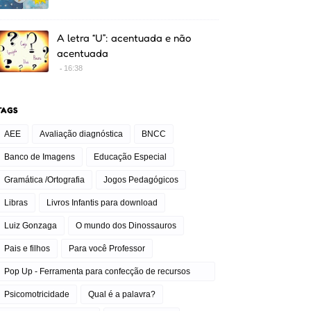
A letra “U”: acentuada e não
acentuada
16:38
TAGS
AEE
Avaliação diagnóstica
BNCC
Banco de Imagens
Educação Especial
Gramática /Ortografia
Jogos Pedagógicos
Libras
Livros Infantis para download
Luiz Gonzaga
O mundo dos Dinossauros
Pais e filhos
Para você Professor
Pop Up - Ferramenta para confecção de recursos
pedagógicos
Psicomotricidade
Qual é a palavra?