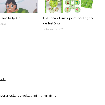
 Livro POp Up
Folclore - Luvas para contação
de história
 2023
August 17, 2023
gada!
perar estar de volta a minha turminha.