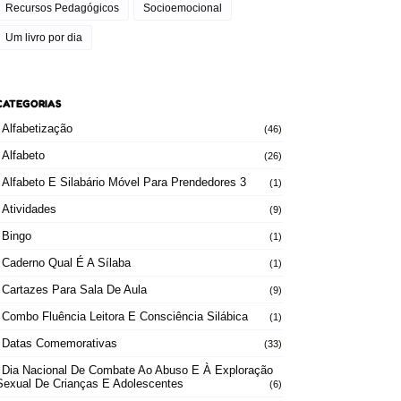
Recursos Pedagógicos
Socioemocional
Um livro por dia
CATEGORIAS
Alfabetização
(46)
Alfabeto
(26)
Alfabeto E Silabário Móvel Para Prendedores 3
(1)
Atividades
(9)
Bingo
(1)
Caderno Qual É A Sílaba
(1)
Cartazes Para Sala De Aula
(9)
Combo Fluência Leitora E Consciência Silábica
(1)
Datas Comemorativas
(33)
Dia Nacional De Combate Ao Abuso E À Exploração
Sexual De Crianças E Adolescentes
(6)