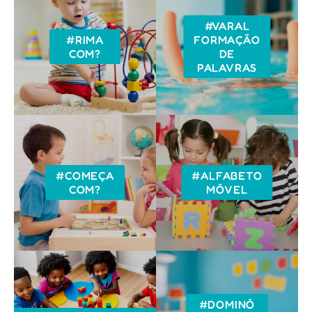
#VARAL
#RIMA
FORMAÇÃO
COM?
DE
PALAVRAS
#COMEÇA
#ALFABETO
COM?
MÓVEL
#DOMINÓ