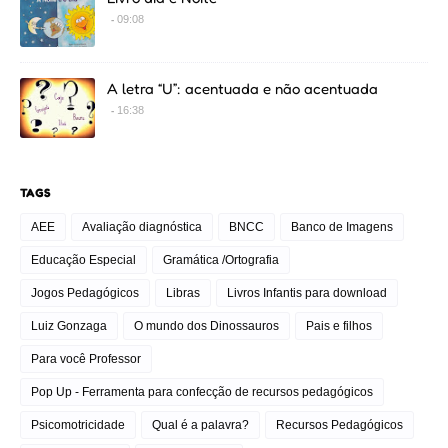
09:08
A letra “U”: acentuada e não acentuada
16:38
TAGS
AEE
Avaliação diagnóstica
BNCC
Banco de Imagens
Educação Especial
Gramática /Ortografia
Jogos Pedagógicos
Libras
Livros Infantis para download
Luiz Gonzaga
O mundo dos Dinossauros
Pais e filhos
Para você Professor
Pop Up - Ferramenta para confecção de recursos pedagógicos
Psicomotricidade
Qual é a palavra?
Recursos Pedagógicos