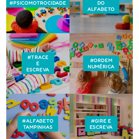
#PSICOMOTROCIDADE
DO
ALFABETO
#TRACE
#ORDEM
E
NUMÉRICA
ESCREVA
#ALFABETO
#GIRE E
TAMPINHAS
ESCREVA