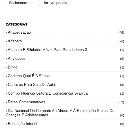
Socioemocional
Um livro por dia
CATEGORIAS
Alfabetização
(46)
Alfabeto
(26)
Alfabeto E Silabário Móvel Para Prendedores 3
(1)
Atividades
(9)
Bingo
(1)
Caderno Qual É A Sílaba
(1)
Cartazes Para Sala De Aula
(9)
Combo Fluência Leitora E Consciência Silábica
(1)
Datas Comemorativas
(33)
Dia Nacional De Combate Ao Abuso E À Exploração Sexual De
Crianças E Adolescentes
(6)
Educação Infantil
(8)