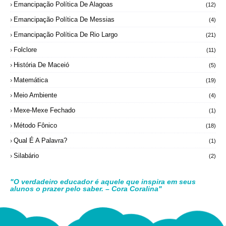
Emancipação Política De Alagoas
(12)
Emancipação Política De Messias
(4)
Emancipação Política De Rio Largo
(21)
Folclore
(11)
História De Maceió
(5)
Matemática
(19)
Meio Ambiente
(4)
Mexe-Mexe Fechado
(1)
Método Fônico
(18)
Qual É A Palavra?
(1)
Silabário
(2)
"O verdadeiro educador é aquele que inspira em seus
alunos o prazer pelo saber. – Cora Coralina"