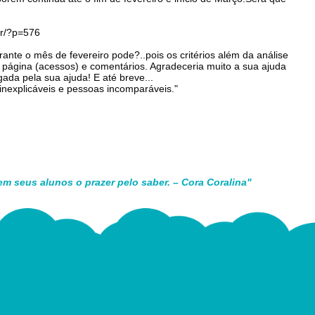
br/?p=576
ante o mês de fevereiro pode?..pois os critérios além da análise
 da página (acessos) e comentários. Agradeceria muito a sua ajuda
gada pela sua ajuda! E até breve...
inexplicáveis e pessoas incomparáveis."
em seus alunos o prazer pelo saber. – Cora Coralina"