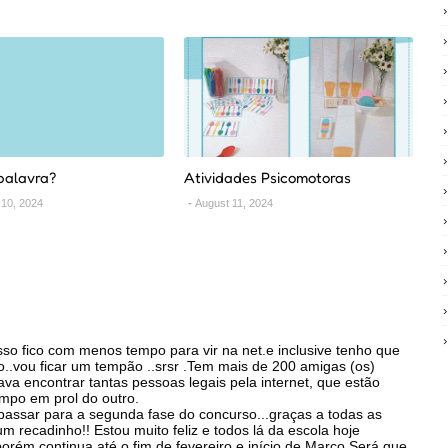
palavra?
Atividades Psicomotoras
10, 2024
August 11, 2024
sso fico com menos tempo para vir na net.e inclusive tenho que
..vou ficar um tempão ..srsr .Tem mais de 200 amigas (os)
va encontrar tantas pessoas legais pela internet, que estão
mpo em prol do outro.
passar para a segunda fase do concurso...graças a todas as
 recadinho!! Estou muito feliz e todos lá da escola hoje
orém continua até o fim de fevereiro e início de Março.Será que