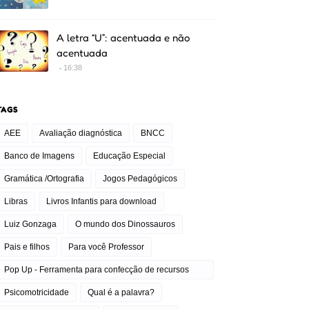
A letra “U”: acentuada e não
acentuada
16:38
TAGS
AEE
Avaliação diagnóstica
BNCC
Banco de Imagens
Educação Especial
Gramática /Ortografia
Jogos Pedagógicos
Libras
Livros Infantis para download
Luiz Gonzaga
O mundo dos Dinossauros
Pais e filhos
Para você Professor
Pop Up - Ferramenta para confecção de recursos
pedagógicos
Psicomotricidade
Qual é a palavra?