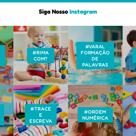
Siga Nosso
Instagram
#VARAL
#RIMA
FORMAÇÃO
COM?
DE
?
PALAVRAS
#TRACE
#ORDEM
E
NUMÉRICA
ESCREVA