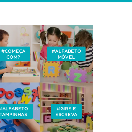
#COMEÇA
#ALFABETO
COM?
MÓVEL
#ALFABETO
#GIRE E
TAMPINHAS
ESCREVA