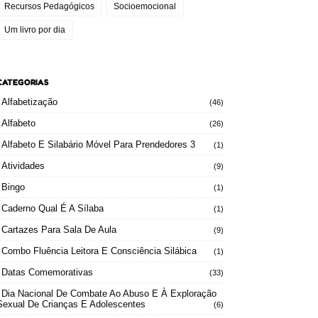
Recursos Pedagógicos
Socioemocional
Um livro por dia
CATEGORIAS
Alfabetização
(46)
Alfabeto
(26)
Alfabeto E Silabário Móvel Para Prendedores 3
(1)
Atividades
(9)
Bingo
(1)
Caderno Qual É A Sílaba
(1)
Cartazes Para Sala De Aula
(9)
Combo Fluência Leitora E Consciência Silábica
(1)
Datas Comemorativas
(33)
Dia Nacional De Combate Ao Abuso E À Exploração
Sexual De Crianças E Adolescentes
(6)