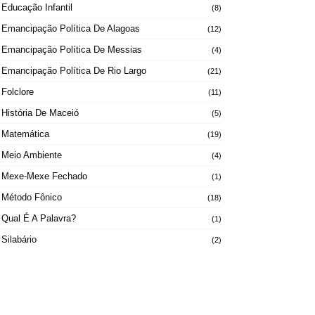
Educação Infantil
(8)
Emancipação Política De Alagoas
(12)
Emancipação Política De Messias
(4)
Emancipação Política De Rio Largo
(21)
Folclore
(11)
História De Maceió
(5)
Matemática
(19)
Meio Ambiente
(4)
Mexe-Mexe Fechado
(1)
Método Fônico
(18)
Qual É A Palavra?
(1)
Silabário
(2)