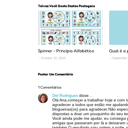
Talvez Você Goste Destas Postagens
Spinner - Princípio Alfabético
Qual é a 
October 20, 2024
September 
Postar Um Comentário
1 Comentários
Del Rodrigues
disse…
Olá Ana,começei a trabalhar hoje e com i
agradecer a todos que estão me ajudando
blogueiras(os) para agradecer.Não espera
dispostas a doar um pouquinho do seu te
Você ainda pode me ajudar, eu consegui 
amigas que passaram por lá e deixaram um
também.O resultado saiu ontem a noite, p