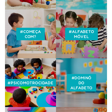
#COMEÇA
#ALFABETO
COM?
MÓVEL
#DOMINÓ
#PSICOMOTROCIDADE
DO
ALFABETO