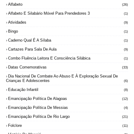
Alfabeto
(26)
Alfabeto E Silabário Móvel Para Prendedores 3
(1)
Atividades
(9)
Bingo
(1)
Caderno Qual É A Sílaba
(1)
Cartazes Para Sala De Aula
(9)
Combo Fluência Leitora E Consciência Silábica
(1)
Datas Comemorativas
(33)
Dia Nacional De Combate Ao Abuso E À Exploração Sexual De
Crianças E Adolescentes
(6)
Educação Infantil
(8)
Emancipação Política De Alagoas
(12)
Emancipação Política De Messias
(4)
Emancipação Política De Rio Largo
(21)
Folclore
(11)