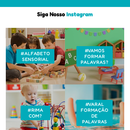
Siga Nosso
Instagram
#VAMOS
#ALFABETO
FORMAR
SENSORIAL
PALAVRAS?
#VARAL
#RIMA
FORMAÇÃO
COM?
DE
PALAVRAS