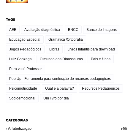
TAGS
AEE
Avaliação diagnóstica
BNCC
Banco de Imagens
Educação Especial
Gramática /Ortografia
Jogos Pedagógicos
Libras
Livros Infantis para download
Luiz Gonzaga
O mundo dos Dinossauros
Pais e filhos
Para você Professor
Pop Up - Ferramenta para confecção de recursos pedagógicos
Psicomotricidade
Qual é a palavra?
Recursos Pedagógicos
Socioemocional
Um livro por dia
CATEGORIAS
Alfabetização
(46)