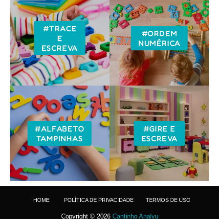
#TRACE
#ORDEM
E
NUMÉRICA
ESCREVA
#ALFABETO
#GIRE E
TAMPINHAS
ESCREVA
HOME
POLÍTICA DE PRIVACIDADE
TERMOS DE USO
Copyright ©
2026
Cantinho Analyu