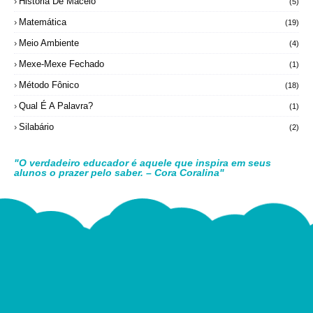
História De Maceió
(5)
Matemática
(19)
Meio Ambiente
(4)
Mexe-Mexe Fechado
(1)
Método Fônico
(18)
Qual É A Palavra?
(1)
Silabário
(2)
"O verdadeiro educador é aquele que inspira em seus
alunos o prazer pelo saber. – Cora Coralina"