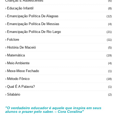
Crianças E Adolescentes
(6)
Educação Infantil
(8)
Emancipação Política De Alagoas
(12)
Emancipação Política De Messias
(4)
Emancipação Política De Rio Largo
(21)
Folclore
(11)
História De Maceió
(5)
Matemática
(19)
Meio Ambiente
(4)
Mexe-Mexe Fechado
(1)
Método Fônico
(18)
Qual É A Palavra?
(1)
Silabário
(2)
"O verdadeiro educador é aquele que inspira em seus
alunos o prazer pelo saber. – Cora Coralina"