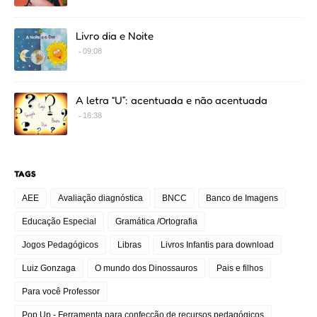
Livro dia e Noite
09:08
A letra “U”: acentuada e não acentuada
16:38
TAGS
AEE
Avaliação diagnóstica
BNCC
Banco de Imagens
Educação Especial
Gramática /Ortografia
Jogos Pedagógicos
Libras
Livros Infantis para download
Luiz Gonzaga
O mundo dos Dinossauros
Pais e filhos
Para você Professor
Pop Up - Ferramenta para confecção de recursos pedagógicos