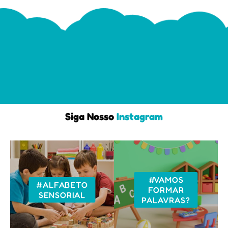
Siga Nosso
Instagram
#VAMOS
#ALFABETO
FORMAR
SENSORIAL
PALAVRAS?