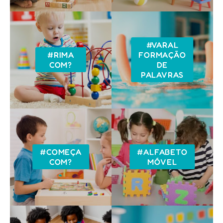
#VARAL
#RIMA
FORMAÇÃO
COM?
DE
PALAVRAS
#COMEÇA
#ALFABETO
COM?
MÓVEL