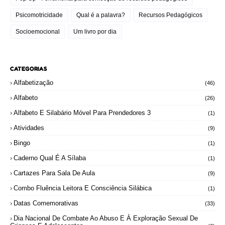
Psicomotricidade
Qual é a palavra?
Recursos Pedagógicos
Socioemocional
Um livro por dia
CATEGORIAS
Alfabetização
(46)
Alfabeto
(26)
Alfabeto E Silabário Móvel Para Prendedores 3
(1)
Atividades
(9)
Bingo
(1)
Caderno Qual É A Sílaba
(1)
Cartazes Para Sala De Aula
(9)
Combo Fluência Leitora E Consciência Silábica
(1)
Datas Comemorativas
(33)
Dia Nacional De Combate Ao Abuso E À Exploração Sexual De