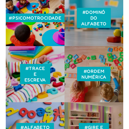
#DOMINÓ
#PSICOMOTROCIDADE
DO
ALFABETO
#TRACE
#ORDEM
E
NUMÉRICA
ESCREVA
#ALFABETO
#GIRE E