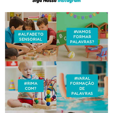
Siga Nosso
Instagram
#VAMOS
#ALFABETO
FORMAR
SENSORIAL
PALAVRAS?
#VARAL
#RIMA
FORMAÇÃO
COM?
DE
PALAVRAS