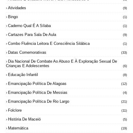
Atividades
(9)
Bingo
(1)
Caderno Qual É A Sílaba
(1)
Cartazes Para Sala De Aula
(9)
Combo Fluência Leitora E Consciência Silábica
(1)
Datas Comemorativas
(33)
Dia Nacional De Combate Ao Abuso E À Exploração Sexual De
Crianças E Adolescentes
(6)
Educação Infantil
(8)
Emancipação Política De Alagoas
(12)
Emancipação Política De Messias
(4)
Emancipação Política De Rio Largo
(21)
Folclore
(11)
História De Maceió
(5)
Matemática
(19)