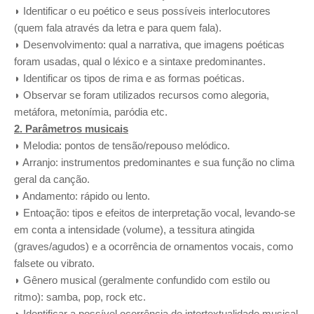
◗ Identificar o eu poético e seus possíveis interlocutores
(quem fala através da letra e para quem fala).
◗ Desenvolvimento: qual a narrativa, que imagens poéticas
foram usadas, qual o léxico e a sintaxe predominantes.
◗ Identificar os tipos de rima e as formas poéticas.
◗ Observar se foram utilizados recursos como alegoria,
metáfora, metonímia, paródia etc.
2. Parâmetros musicais
◗ Melodia: pontos de tensão/repouso melódico.
◗ Arranjo: instrumentos predominantes e sua função no clima
geral da canção.
◗ Andamento: rápido ou lento.
◗ Entoação: tipos e efeitos de interpretação vocal, levando-se
em conta a intensidade (volume), a tessitura atingida
(graves/agudos) e a ocorrência de ornamentos vocais, como
falsete ou vibrato.
◗ Gênero musical (geralmente confundido com estilo ou
ritmo): samba, pop, rock etc.
◗ Identificar a possível ocorrência de intertextualidade musical