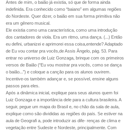
Antes de mim, o baião já existia, só que de forma ainda
indefinida. Era conhecido como “baiano” em algumas regiões
do Nordeste. Quer dizer, o baião em sua forma primitiva não
era um gênero musical.
Ele existia como uma característica, como uma introdução
dos cantadores de viola. Era um ritmo, uma dança. (...) Então
eu defini, urbanizei e aprimorei essa coisa,entende? Adaptado
de Eu vou contar pra vocês,de Assis Ângelo, pág. 53. Para
entrar no universo de Luiz Gonzaga, brinque com os primeiros
versos de Baião (“Eu vou mostrar pra vocês, como se dança
o baião...”) e coloque a canção para os alunos ouvirem.
Incentive-os também adançar e, se possível, ensine alguns
passos para eles.
Após a dinâmica inicial, explique para seus alunos quem foi
Luiz Gonzaga e a importância dele para a cultura brasileira. A
seguir, pegue um mapa do Brasil e, no chão da sala de aula,
explique como são divididas as regiões do país. Se estiver na
aula de Geografi a, pode introduzir as dife- renças de clima e
vegetação entre Sudeste e Nordeste, principalmente. Com