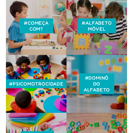
#COMEÇA
#ALFABETO
COM?
MÓVEL
#DOMINÓ
#PSICOMOTROCIDADE
DO
ALFABETO