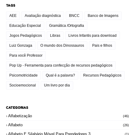
TAGS
AEE
Avaliação diagnóstica
BNCC
Banco de Imagens
Educação Especial
Gramática /Ortografia
Jogos Pedagógicos
Libras
Livros Infantis para download
Luiz Gonzaga
O mundo dos Dinossauros
Pais e filhos
Para você Professor
Pop Up - Ferramenta para confecção de recursos pedagógicos
Psicomotricidade
Qual é a palavra?
Recursos Pedagógicos
Socioemocional
Um livro por dia
CATEGORIAS
Alfabetização
(46)
Alfabeto
(26)
Alfabeto E Silabário Móvel Para Prendedores 3
(1)