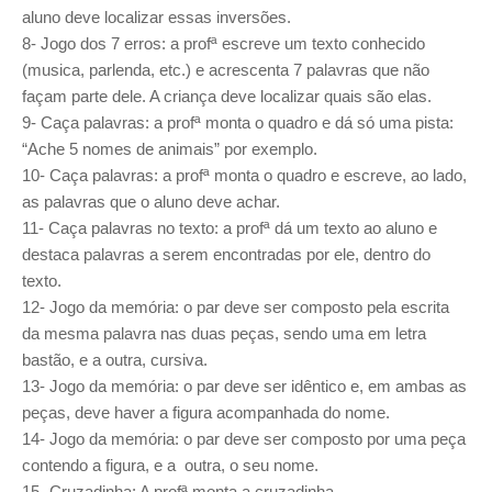
aluno deve localizar essas inversões.
8- Jogo dos 7 erros: a profª escreve um texto conhecido
(musica, parlenda, etc.) e acrescenta 7 palavras que não
façam parte dele. A criança deve localizar quais são elas.
9- Caça palavras: a profª monta o quadro e dá só uma pista:
“Ache 5 nomes de animais” por exemplo.
10- Caça palavras: a profª monta o quadro e escreve, ao lado,
as palavras que o aluno deve achar.
11- Caça palavras no texto: a profª dá um texto ao aluno e
destaca palavras a serem encontradas por ele, dentro do
texto.
12- Jogo da memória: o par deve ser composto pela escrita
da mesma palavra nas duas peças, sendo uma em letra
bastão, e a outra, cursiva.
13- Jogo da memória: o par deve ser idêntico e, em ambas as
peças, deve haver a figura acompanhada do nome.
14- Jogo da memória: o par deve ser composto por uma peça
contendo a figura, e a outra, o seu nome.
15- Cruzadinha: A profª monta a cruzadinha