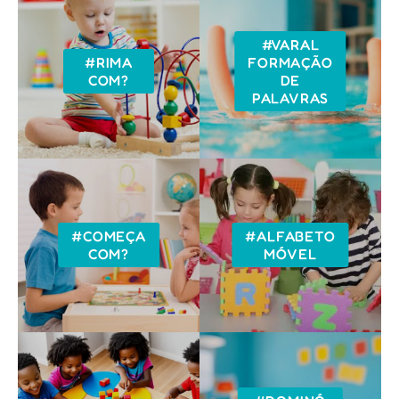
#VARAL
#RIMA
FORMAÇÃO
COM?
DE
PALAVRAS
#COMEÇA
#ALFABETO
COM?
MÓVEL