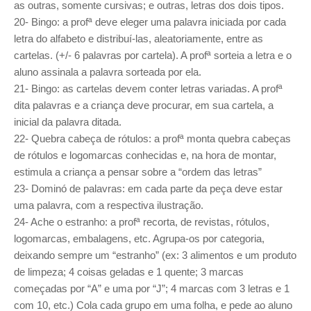
as outras, somente cursivas; e outras, letras dos dois tipos.
20- Bingo: a profª deve eleger uma palavra iniciada por cada
letra do alfabeto e distribuí-las, aleatoriamente, entre as
cartelas. (+/- 6 palavras por cartela). A profª sorteia a letra e o
aluno assinala a palavra sorteada por ela.
21- Bingo: as cartelas devem conter letras variadas. A profª
dita palavras e a criança deve procurar, em sua cartela, a
inicial da palavra ditada.
22- Quebra cabeça de rótulos: a profª monta quebra cabeças
de rótulos e logomarcas conhecidas e, na hora de montar,
estimula a criança a pensar sobre a “ordem das letras”
23- Dominó de palavras: em cada parte da peça deve estar
uma palavra, com a respectiva ilustração.
24- Ache o estranho: a profª recorta, de revistas, rótulos,
logomarcas, embalagens, etc. Agrupa-os por categoria,
deixando sempre um “estranho” (ex: 3 alimentos e um produto
de limpeza; 4 coisas geladas e 1 quente; 3 marcas
começadas por “A” e uma por “J”; 4 marcas com 3 letras e 1
com 10, etc.) Cola cada grupo em uma folha, e pede ao aluno