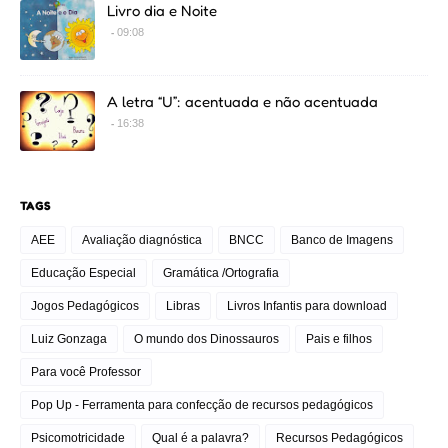
Livro dia e Noite
09:08
A letra “U”: acentuada e não acentuada
16:38
TAGS
AEE
Avaliação diagnóstica
BNCC
Banco de Imagens
Educação Especial
Gramática /Ortografia
Jogos Pedagógicos
Libras
Livros Infantis para download
Luiz Gonzaga
O mundo dos Dinossauros
Pais e filhos
Para você Professor
Pop Up - Ferramenta para confecção de recursos pedagógicos
Psicomotricidade
Qual é a palavra?
Recursos Pedagógicos