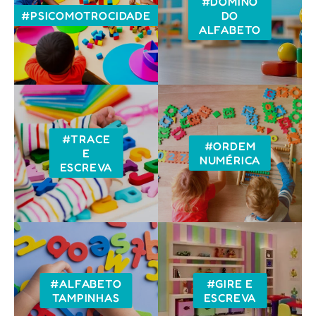
#DOMINÓ
#PSICOMOTROCIDADE
DO
ALFABETO
#TRACE
#ORDEM
E
NUMÉRICA
ESCREVA
#ALFABETO
#GIRE E
TAMPINHAS
ESCREVA