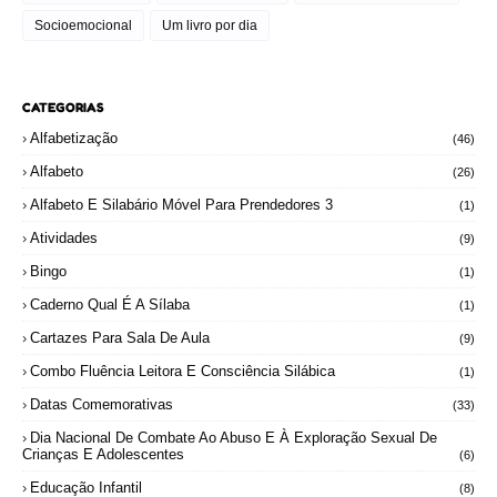
Socioemocional
Um livro por dia
CATEGORIAS
Alfabetização
(46)
Alfabeto
(26)
Alfabeto E Silabário Móvel Para Prendedores 3
(1)
Atividades
(9)
Bingo
(1)
Caderno Qual É A Sílaba
(1)
Cartazes Para Sala De Aula
(9)
Combo Fluência Leitora E Consciência Silábica
(1)
Datas Comemorativas
(33)
Dia Nacional De Combate Ao Abuso E À Exploração Sexual De
Crianças E Adolescentes
(6)
Educação Infantil
(8)