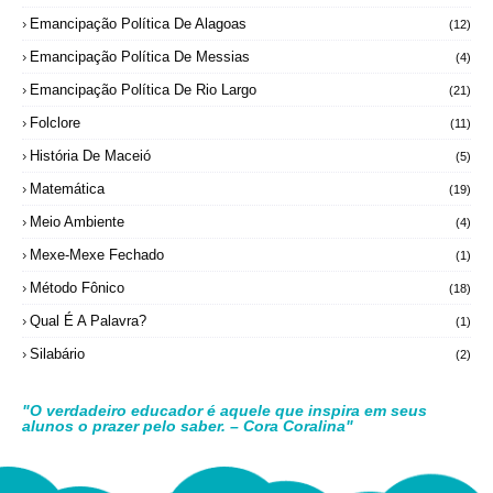
Emancipação Política De Alagoas
(12)
Emancipação Política De Messias
(4)
Emancipação Política De Rio Largo
(21)
Folclore
(11)
História De Maceió
(5)
Matemática
(19)
Meio Ambiente
(4)
Mexe-Mexe Fechado
(1)
Método Fônico
(18)
Qual É A Palavra?
(1)
Silabário
(2)
"O verdadeiro educador é aquele que inspira em seus
alunos o prazer pelo saber. – Cora Coralina"